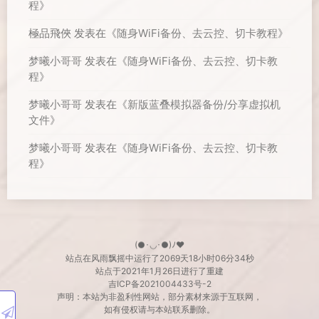
程
》
極品飛俠
发表在《
随身WiFi备份、去云控、切卡教程
》
梦曦小哥哥
发表在《
随身WiFi备份、去云控、切卡教
程
》
梦曦小哥哥
发表在《
新版蓝叠模拟器备份/分享虚拟机
文件
》
梦曦小哥哥
发表在《
随身WiFi备份、去云控、切卡教
程
》
(●･◡･●)ﾉ♥
站点在风雨飘摇中运行了
2069天
18小时06分35秒
站点于2021年1月26日进行了重建
吉ICP备2021004433号-2
声明：本站为非盈利性网站，部分素材来源于互联网，
如有侵权请与本站联系删除。