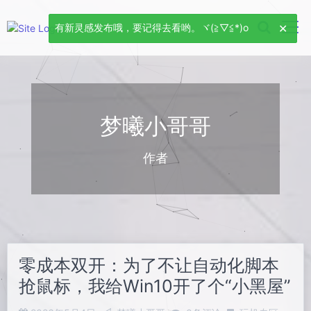
有新灵感发布哦，要记得去看哟。ヾ(≧▽≦*)o
梦曦小哥哥
作者
零成本双开：为了不让自动化脚本
抢鼠标，我给Win10开了个“小黑屋”