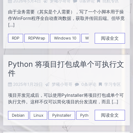
2026年5月4日
梦曦小哥哥
0条评论
玩机专区
由于业务需要（其实是个人需要），写了一个小脚本用于操
作WinForm程序全自动查询数据，获取并传回后端。但毕竟
[…]
阅读全文
RDP
RDPWrap
Windows 10
WinForm
折腾日记
Python 将项目打包成单个可执行文
件
2025年1月29日
梦曦小哥哥
0条评论
学习专区
项目开发完成后，可以使用PyInstaller将项目打包成单个可
执行文件。这样不仅可以简化项目的分发流程，而且 […]
阅读全文
Debian
Linux
PyInstaller
Python