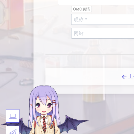
OωO表情
上