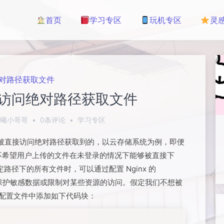
首页
学习专区
玩机专区
灵
绝对路径获取文件
通过访问绝对路径获取文件
曦小哥哥
•
0条评论
•
学习专区
被直接访问绝对路径获取到的，以云存储系统为例，即便
不希望用户上传的文件在未登录的情况下能够被直接下
定路径下的所有文件时，可以通过配置 Nginx 的
保护敏感数据或限制对某些资源的访问。假定我们不想被
nx配置文件中添加如下代码块：