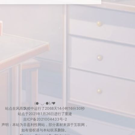
(●･◡･●)ﾉ♥
站点在风雨飘摇中运行了
2068天
14小时16分31秒
站点于2021年1月26日进行了重建
吉ICP备2021004433号-2
声明：本站为非盈利性网站，部分素材来源于互联网，
如有侵权请与本站联系删除。