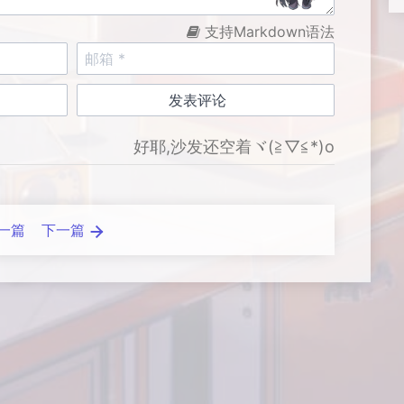
支持Markdown语法
好耶,沙发还空着ヾ(≧▽≦*)o
一篇
下一篇
Loading...