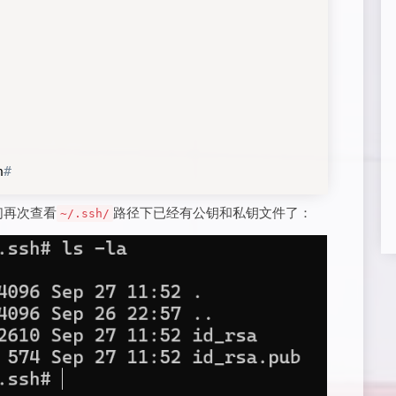
h
#
们再次查看
路径下已经有公钥和私钥文件了：
~/.ssh/