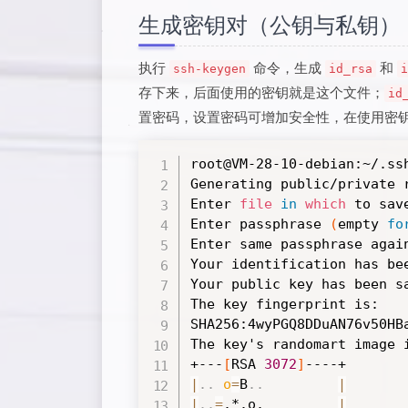
生成密钥对（公钥与私钥）
执行
命令，生成
和
ssh-keygen
id_rsa
i
存下来，后面使用的密钥就是这个文件；
id
置密码，设置密码可增加安全性，在使用密
root@VM-28-10-debian:~/.ss
Generating public/private r
Enter 
file
in
which
 to sav
Enter passphrase 
(
empty 
fo
Enter same passphrase again
Your identification has be
Your public key has been s
The key fingerprint is:

SHA256:4wyPGQ8DDuAN76v50HB
The key's randomart image i
+---
[
RSA 
3072
]
|
..
o
=
B
..
|
|
..
=
.*.o.         
|