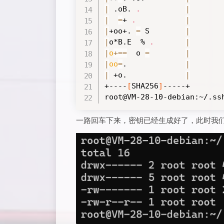
|
 .oB. 
.
|
|
=
+ 
.
|
|
+oo+. 
=
 S        
|
|
o*B.E  % 
.
|
|
o
+=
=
  o 
=
|
|
oo
=
.             
|
|
 +o.             
|
+----
[
SHA256
]
-----+

root@VM-28-10-debian:~/.ss
一路回车下来，密钥已经生成好了，此时我