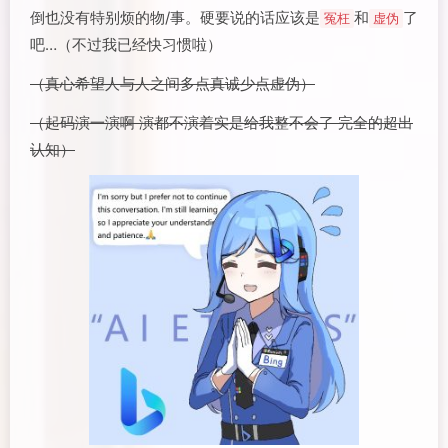
倒也没有特别烦的物/事。硬要说的话应该是
和
了
冤枉
虚伪
吧…（不过我已经快习惯啦）
（真心希望人与人之间多点真诚少点虚伪）
（起码演一演啊 演都不演着实是给我整不会了 完全的超出
认知）