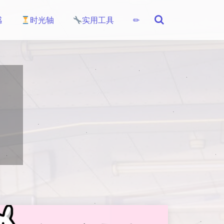
感
时光轴
实用工具
✏