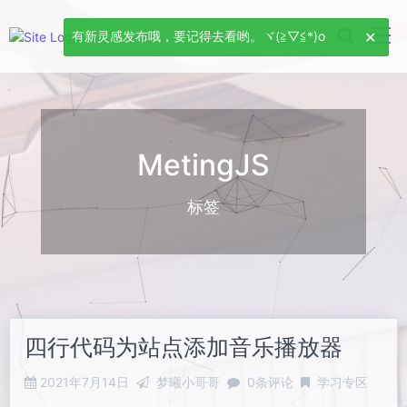
有新灵感发布哦，要记得去看哟。ヾ(≧▽≦*)o
MetingJS
标签
四行代码为站点添加音乐播放器
2021年7月14日
梦曦小哥哥
0条评论
学习专区