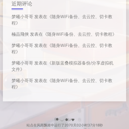
近期评论
梦曦小哥哥
发表在《
随身WiFi备份、去云控、切卡教
程
》
極品飛俠
发表在《
随身WiFi备份、去云控、切卡教程
》
梦曦小哥哥
发表在《
随身WiFi备份、去云控、切卡教
程
》
梦曦小哥哥
发表在《
新版蓝叠模拟器备份/分享虚拟机
文件
》
梦曦小哥哥
发表在《
随身WiFi备份、去云控、切卡教
程
》
(●･◡･●)ﾉ♥
站点在风雨飘摇中运行了
2070天
02小时37分19秒