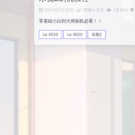
2021年5月20日
梦曦小哥哥
1条评论
零基础小白到大师刷机必看！！
Le X520
Le X620
乐视2