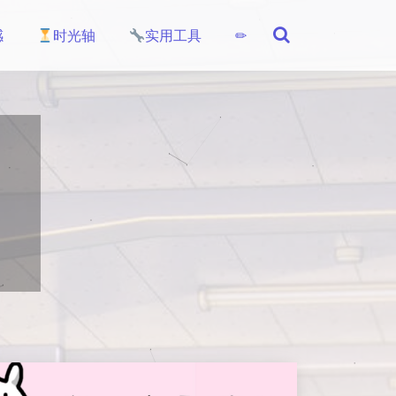
感
时光轴
实用工具
✏