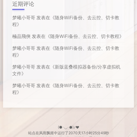
近期评论
梦曦小哥哥
发表在《
随身WiFi备份、去云控、切卡教
程
》
極品飛俠
发表在《
随身WiFi备份、去云控、切卡教程
》
梦曦小哥哥
发表在《
随身WiFi备份、去云控、切卡教
程
》
梦曦小哥哥
发表在《
新版蓝叠模拟器备份/分享虚拟机
文件
》
梦曦小哥哥
发表在《
随身WiFi备份、去云控、切卡教
程
》
(●･◡･●)ﾉ♥
站点在风雨飘摇中运行了
2070天
17小时25分50秒