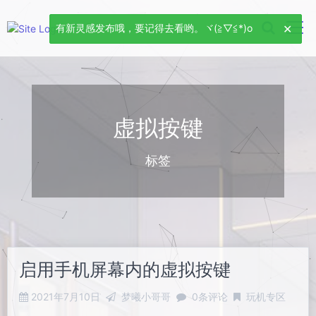
有新灵感发布哦，要记得去看哟。ヾ(≧▽≦*)o
虚拟按键
标签
启用手机屏幕内的虚拟按键
2021年7月10日
梦曦小哥哥
0条评论
玩机专区