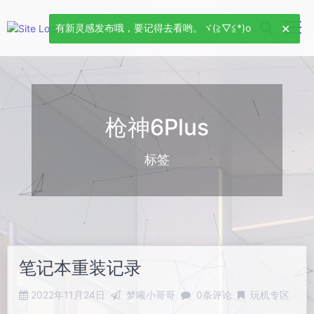
有新灵感发布哦，要记得去看哟。ヾ(≧▽≦*)o
枪神6Plus
标签
笔记本重装记录
2022年11月24日
梦曦小哥哥
0条评论
玩机专区