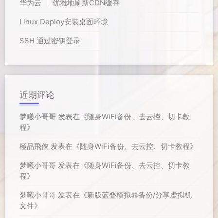
华为云 ｜ 优雅地刷新CDN缓存
Linux Deploy安装桌面环境
SSH 通过密钥登录
近期评论
梦曦小哥哥
发表在《
随身WiFi备份、去云控、切卡教
程
》
極品飛俠
发表在《
随身WiFi备份、去云控、切卡教程
》
梦曦小哥哥
发表在《
随身WiFi备份、去云控、切卡教
程
》
梦曦小哥哥
发表在《
新版蓝叠模拟器备份/分享虚拟机
文件
》