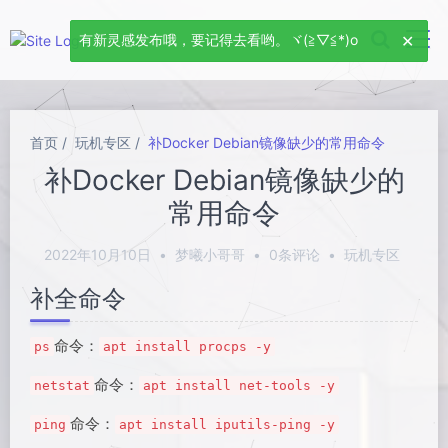
有新灵感发布哦，要记得去看哟。ヾ(≧▽≦*)o
首页
玩机专区
补Docker Debian镜像缺少的常用命令
补Docker Debian镜像缺少的
常用命令
2022年10月10日
•
梦曦小哥哥
•
0条评论
•
玩机专区
补全命令
命令：
ps
apt install procps -y
命令：
netstat
apt install net-tools -y
命令：
ping
apt install iputils-ping -y