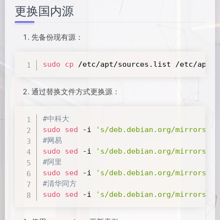
更换国内源
先备份现有源：
sudo
cp
 /etc/apt/sources.list /etc/apt/s
通过替换文件方式更换源：
#中科大
sudo
sed
 -i 
's/deb.debian.org/mirrors.us
#网易
sudo
sed
 -i 
's/deb.debian.org/mirrors.16
#阿里
sudo
sed
 -i 
's/deb.debian.org/mirrors.al
#清华同方
sudo
sed
 -i 
's/deb.debian.org/mirrors.tu