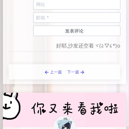
好耶,沙发还空着ヾ(≧▽≦*)o
上一篇
下一篇
Loading...