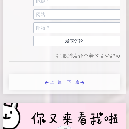
好耶,沙发还空着ヾ(≧▽≦*)o
上一篇
下一篇
Loading...