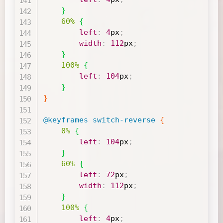
}
60%
{
left
:
4
px
;
width
:
112
px
;
}
100%
{
left
:
104
px
;
}
}
@keyframes
 switch-reverse
{
0%
{
left
:
104
px
;
}
60%
{
left
:
72
px
;
width
:
112
px
;
}
100%
{
left
:
4
px
;