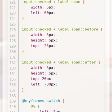
input
:checked
 + label span
{
width
:
5
px
;
left
:
60
px
;
}
input
:checked
 + label span
::before
{
width
:
5
px
;
height
:
5
px
;
top
:
-25
px
;
}
input
:checked
 + label span
::after
{
width
:
5
px
;
height
:
5
px
;
top
:
20
px
;
left
:
-30
px
;
}
@keyframes
 switch
{
0%
{
left
:
4
px
;