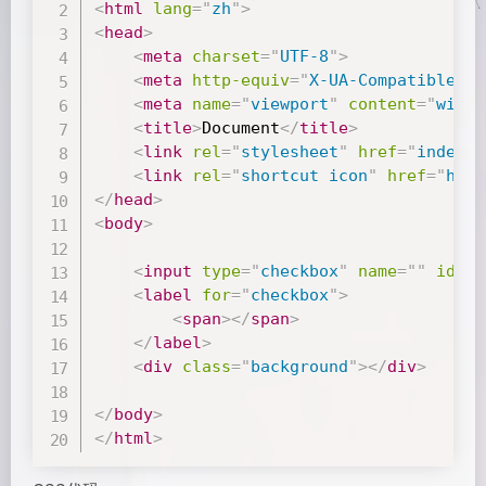
<
html
lang
=
"
zh
"
>
<
head
>
<
meta
charset
=
"
UTF-8
"
>
<
meta
http-equiv
=
"
X-UA-Compatible
"
c
<
meta
name
=
"
viewport
"
content
=
"
width
<
title
>
Document
</
title
>
<
link
rel
=
"
stylesheet
"
href
=
"
index.c
<
link
rel
=
"
shortcut icon
"
href
=
"
http
</
head
>
<
body
>
<
input
type
=
"
checkbox
"
name
=
"
"
id
=
"
c
<
label
for
=
"
checkbox
"
>
<
span
>
</
span
>
</
label
>
<
div
class
=
"
background
"
>
</
div
>
</
body
>
</
html
>