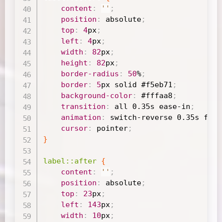
content
:
''
;
position
:
 absolute
;
top
:
4
px
;
left
:
4
px
;
width
:
82
px
;
height
:
82
px
;
border-radius
:
50
%
;
border
:
5
px
 solid 
#f5eb71
;
background-color
:
#fffaa8
;
transition
:
 all 
0.35s
ease-in
;
animation
:
 switch-reverse 
0.35s
 forw
cursor
:
 pointer
;
}
label
::after
{
content
:
''
;
position
:
 absolute
;
top
:
23
px
;
left
:
143
px
;
width
:
10
px
;