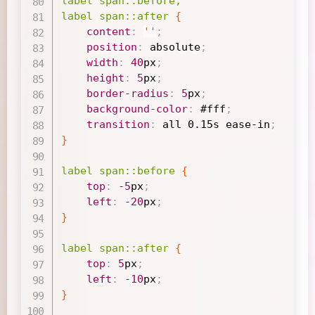
label span
::before
,

label span
::after
{
content
:
''
;
position
:
 absolute
;
width
:
40
px
;
height
:
5
px
;
border-radius
:
5
px
;
background-color
:
#fff
;
transition
:
 all 
0.15s
ease-in
;
}
label span
::before
{
top
:
-5
px
;
left
:
-20
px
;
}
label span
::after
{
top
:
5
px
;
left
:
-10
px
;
}