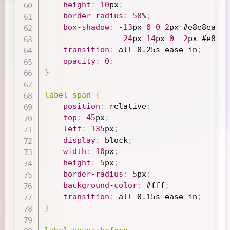
height
:
10
px
;
border-radius
:
50
%
;
box-shadow
:
-13
px
0
0
2
px
#e8e8ea
,
-24
px
14
px
0
-2
px
#e8e8e
transition
:
 all 
0.25s
ease-in
;
opacity
:
0
;
}
label span
{
position
:
 relative
;
top
:
45
px
;
left
:
135
px
;
display
:
 block
;
width
:
10
px
;
height
:
5
px
;
border-radius
:
5
px
;
background-color
:
#fff
;
transition
:
 all 
0.15s
ease-in
;
}