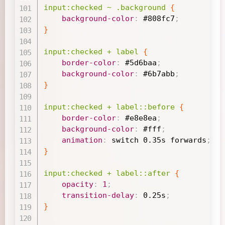
input
:checked
 ~ 
.background
{
background-color
:
#808fc7
;
}
input
:checked
 + label
{
border-color
:
#5d6baa
;
background-color
:
#6b7abb
;
}
input
:checked
 + label
::before
{
border-color
:
#e8e8ea
;
background-color
:
#fff
;
animation
:
 switch 
0.35s
 forwards
;
}
input
:checked
 + label
::after
{
opacity
:
1
;
transition-delay
:
0.25s
;
}