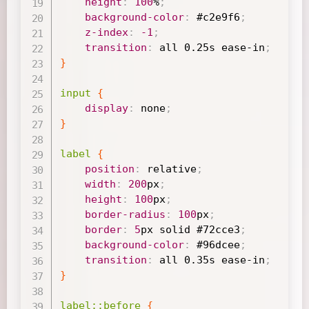
height
:
100
%
;
background-color
:
#c2e9f6
;
z-index
:
-1
;
transition
:
 all 
0.25s
ease-in
;
}
input
{
display
:
 none
;
}
label
{
position
:
 relative
;
width
:
200
px
;
height
:
100
px
;
border-radius
:
100
px
;
border
:
5
px
 solid 
#72cce3
;
background-color
:
#96dcee
;
transition
:
 all 
0.35s
ease-in
;
}
label
::before
{