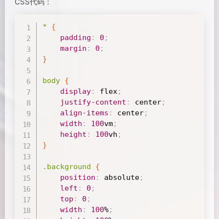
CSS代码：
*
{
padding
:
0
;
margin
:
0
;
}
body
{
display
:
 flex
;
justify-content
:
 center
;
align-items
:
 center
;
width
:
100
vm
;
height
:
100
vh
;
}
.background
{
position
:
 absolute
;
left
:
0
;
top
:
0
;
width
:
100
%
;