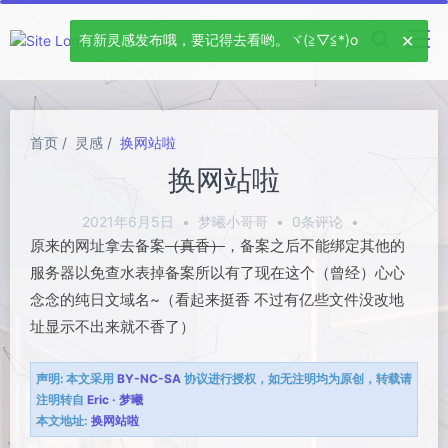
有新灵感发布哦，要记得去看哟。ヾ(≧▽≦*)o
首页
灵感
换网站啦
换网站啦
2021年6月5日
•
梦曦小哥哥
•
0条评论
•
原来的网址拿去备案
（真香）
，备案之后不能绑定其他的
服务器以免查水表掉备案所以有了现在这个（曾经）心心
念念的纯日文域名~（看起来挺香 不过有亿些文件没改地
址显示不出来就不香了）
声明:
本文采用
BY-NC-SA
协议进行授权，如无注明均为原创，转载请
注明转自
Eric · 梦曦
本文地址:
换网站啦