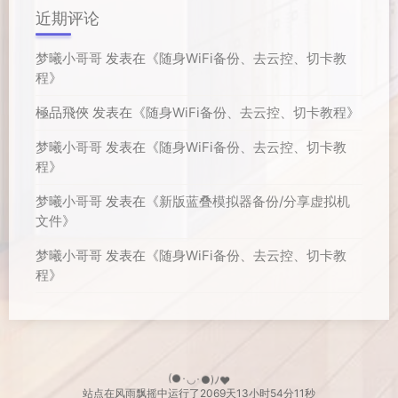
近期评论
梦曦小哥哥
发表在《
随身WiFi备份、去云控、切卡教
程
》
極品飛俠
发表在《
随身WiFi备份、去云控、切卡教程
》
梦曦小哥哥
发表在《
随身WiFi备份、去云控、切卡教
程
》
梦曦小哥哥
发表在《
新版蓝叠模拟器备份/分享虚拟机
文件
》
梦曦小哥哥
发表在《
随身WiFi备份、去云控、切卡教
程
》
(●･◡･●)ﾉ♥
站点在风雨飘摇中运行了
2069天
13小时54分12秒